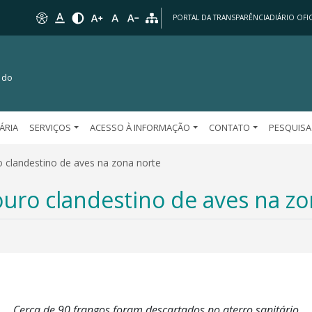
PORTAL DA TRANSPARÊNCIA
DIÁRIO OFIC
 do
TÁRIA
SERVIÇOS
ACESSO À INFORMAÇÃO
CONTATO
PESQUISA
o clandestino de aves na zona norte
ouro clandestino de aves na zo
Cerca de 90 frangos foram descartados no aterro sanitário