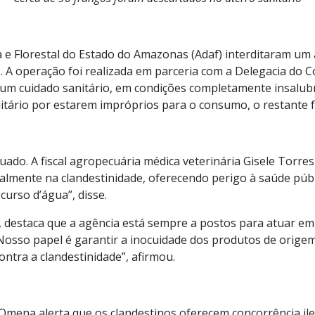
a e Florestal do Estado do Amazonas (Adaf) interditaram um
. A operação foi realizada em parceria com a Delegacia do 
 cuidado sanitário, em condições completamente insalubres
itário por estarem impróprios para o consumo, o restante f
utuado. A fiscal agropecuária médica veterinária Gisele Torr
talmente na clandestinidade, oferecendo perigo à saúde púb
urso d’água”, disse.
, destaca que a agência está sempre a postos para atuar em
“Nosso papel é garantir a inocuidade dos produtos de orig
tra a clandestinidade”, afirmou.
, Omena alerta que os clandestinos oferecem concorrência i