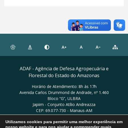
ADAF - Agência de Defesa Agropecuária e
Florestal do Estado do Amazonas
Horário de Atendimento: 8h às 17h
Avenida Carlos Drummond de Andrade, nº 1.460
Bloco “G”, ULBRA
Japiim - Conjunto Atílio Andreazza
CEP: 69.077-730 - Manaus-AM
Utilizamos cookies para permitir uma melhor experiência em
Ver no mapa
nosso website e para nos ajudar a compreender quais